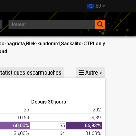
EU
ebo-bagrista,Blek-kundomrd,Saskalito-CTRLonly
ond
tatistiques escarmouches
Autre
Depuis 30 jours
25
202
10,64
9,39
60,00%
135
66,83%
36,00%
64
31,68%