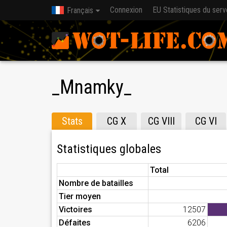
Connexion
EU Statistiques du serv
Français
_Mnamky_
Stats
CG X
CG VIII
CG VI
Statistiques globales
Total
Nombre de batailles
Tier moyen
Victoires
12507
Défaites
6206