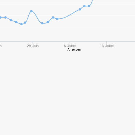
9
6
10
in
29. Juin
6. Juillet
13. Juillet
Anzeigen
9
8
10
8
10