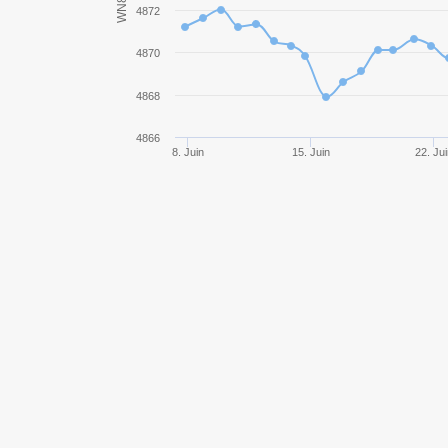
WN8
4872
Leopard Prototyp A
4870
Type 64
4868
Object 277
4866
8. Juin
15. Juin
22. Ju
T-10
Progetto M35 mod. 46
T110E5
Object 252U Defender
IS-7