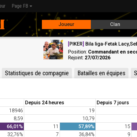
eur
Page FB
Joueur
Clan
[
PIKER
]
Bila liga-Fetak Lacy,S
Position:
Commandant en sec
Rejoint:
27/07/2026
Statistiques de compagnie
Batailles en équipes
S
Depuis 24 heures
Depuis 7 jours
18946
19
8,59
10,79
66,01%
11
57,89%
15
32,76%
7
36,84%
9