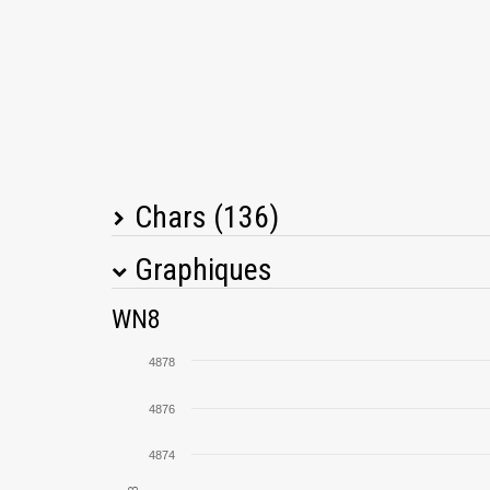
Chars (136)
Graphiques
Nom du char
WN8
Conqueror
4878
Panhard EBR 105
4876
4874
Super Conqueror